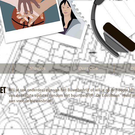
Nieuws
Over Ons
D
HET
Wil je ook onderdeel zijn van het Buurtbedrijf of wil je op de hoogte bli
van de laatste updates rondom het buurtbedrijf ' De Edelsteen" meld j
aan voor de nieuwsbrief.