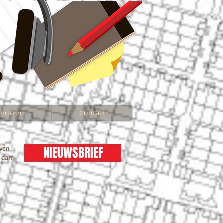
iensten
Contact
NIEUWSBRIEF
jven
e dan