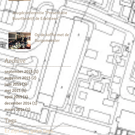
Jeugdconferentie "Presentatie
Buurtbedrijf de Edelsteen"
Op de koffie met de
Burgemeester
Archive
september 2015
(1)
1 post
augustus 2015
(2)
2 posts
juni 2015
(3)
3 posts
mei 2015
(1)
1 post
april 2015
(1)
1 post
december 2014
(1)
1 post
maart 2014
(1)
1 post
Tags
Er zijn nog geen tags.