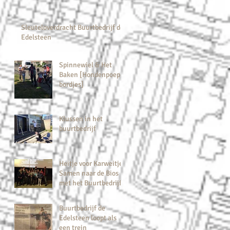
Sleuteloverdracht Buurtbedrijf de
Edelsteen
Spinnewiel & Het
Baken [Hondenpoep
bordjes]
Klussen in het
buurtbedrijf
Heitje voor Karweitje:
Samen naar de Bios
met het Buurtbedrijf
Buurtbedrijf de
Edelsteen loopt als
een trein