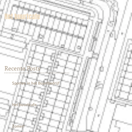
Het buurtcafe
Jeugdconferentie
"Presentatie
Buurtbedrijf de
Edelsteen"
Recente Posts
Sporten in het Buurtbedrijf
Het buurtcafe
Zomer!