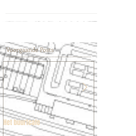
bezoek gehad om met buurtbewoners uit de Edelsteen
buurt koffie te drinken en te...
Voorgaande Posts