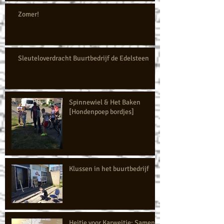
Zomer!
Sleuteloverdracht Buurtbedrijf de Edelsteen
Spinnewiel & Het Baken
[Hondenpoep bordjes]
Klussen in het buurtbedrijf
Heitje voor Karweitje: Samen