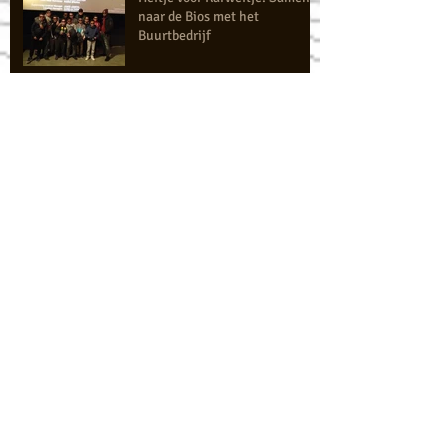
naar de Bios met het
Buurtbedrijf
Buurtbedrijf de Edelsteen
loopt als een trein
Jeugdconferentie "Presentatie Buurtbedrijf de
Edelsteen"
Op de koffie met de
Burgemeester
Archive