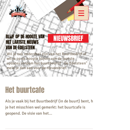
BLIJF OP DE HOOGTE VAN
NIEUWSBRIEF
HET LAATSTE NIEUWS
VAN DE EDELSTEEN
Wil je ook onderdeel zijn van het Buurtbedrijf of
wil je op de hoogte blijven van de laatste
updates rondom het buurtbedrijf ' De Edelsteen"
meld je dan aan voor de nieuwsbrief.
Het buurtcafe
Als je vaak bij het Buurtbedrijf (in de buurt) bent, heb
je het misschien wel gemerkt: het buurtcafe is
geopend. De visie van het...